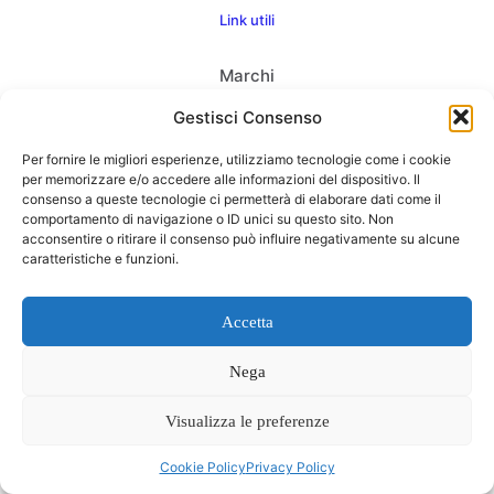
Link utili
Marchi
Chi Siamo
Gestisci Consenso
Condizioni di vendita
Per fornire le migliori esperienze, utilizziamo tecnologie come i cookie
per memorizzare e/o accedere alle informazioni del dispositivo. Il
Contatti
consenso a queste tecnologie ci permetterà di elaborare dati come il
comportamento di navigazione o ID unici su questo sito. Non
acconsentire o ritirare il consenso può influire negativamente su alcune
caratteristiche e funzioni.
Consegne
Accetta
Come consegnamo
FAQ
Nega
Visualizza le preferenze
0
Cookie Policy
Privacy Policy
Web Agency
Concept Point by Italmarket