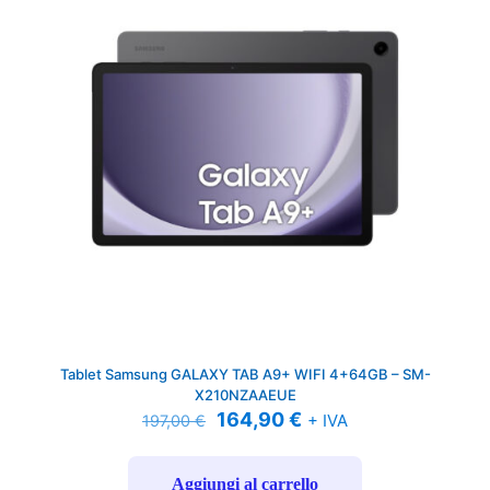
Tablet Samsung GALAXY TAB A9+ WIFI 4+64GB – SM-
X210NZAAEUE
Il
Il
164,90
€
+ IVA
197,00
€
prezzo
prezzo
originale
attuale
era:
è:
Aggiungi al carrello