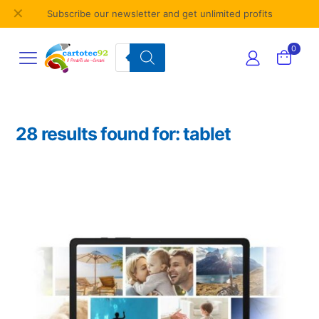
✕
Subscribe our newsletter and get unlimited profits
Products
0
search
28 results found for: tablet