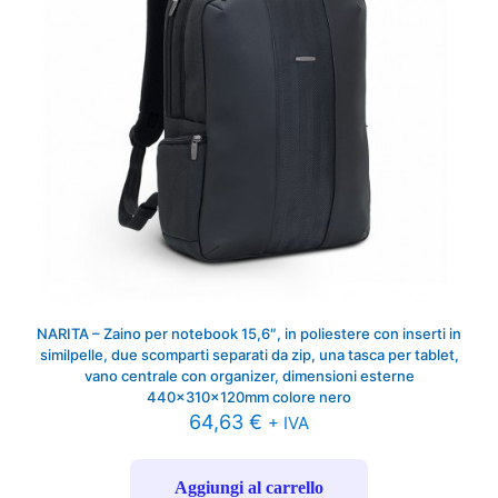
NARITA – Zaino per notebook 15,6″, in poliestere con inserti in
similpelle, due scomparti separati da zip, una tasca per tablet,
vano centrale con organizer, dimensioni esterne
440x310x120mm colore nero
64,63
€
+ IVA
Aggiungi al carrello