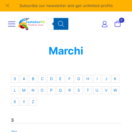
✕
Subscribe our newsletter and get unlimited profits
Products
0
search
Marchi
3
A
B
C
D
E
F
G
H
I
J
K
L
M
N
O
P
Q
R
S
T
U
V
W
X
Y
Z
3