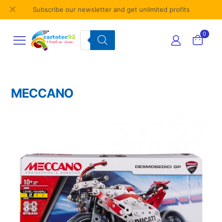
✕
Subscribe our newsletter and get unlimited profits
Products
0
search
MECCANO