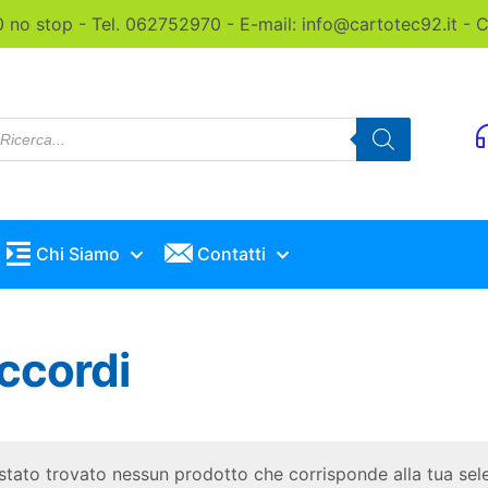
0 no stop - Tel. 062752970 - E-mail: info@cartotec92.it -
roducts
earch
Chi Siamo
Contatti
accordi
stato trovato nessun prodotto che corrisponde alla tua sel