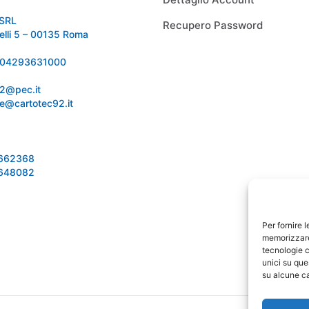
SRL
Recupero Password
relli 5 – 00135 Roma
 IT04293631000
92@pec.it
e@cartotec92.it
1662368
1648082
Per fornire 
memorizzare 
tecnologie c
unici su que
su alcune ca