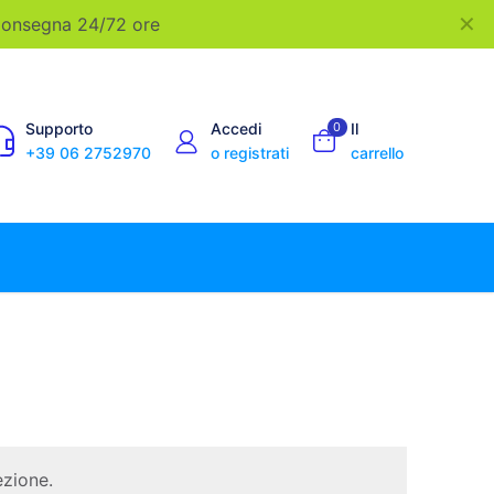
✕
 Consegna 24/72 ore
Supporto
Accedi
0
Il
+39 06 2752970
o registrati
carrello
ezione.