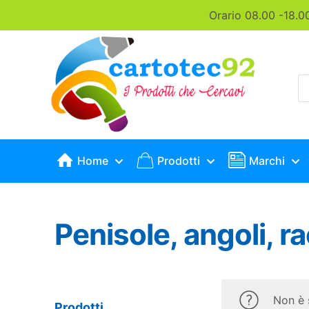
Orario 08.00 -18.0
P
s
Home
Prodotti
Marchi
Penisole, angoli, r
Non è 
Prodotti