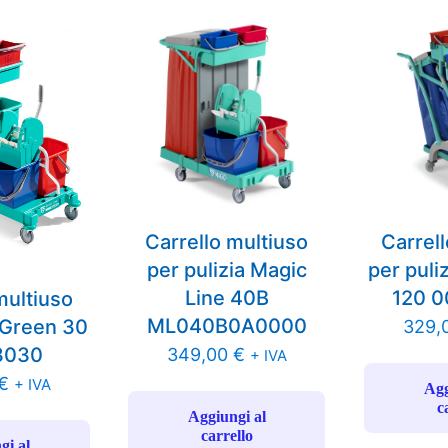
Carrello multiuso
Carrel
per pulizia Magic
per puli
Line 40B
120 
multiuso
ML040B0A0000
a Green 30
329,
3030
349,00
€
+ IVA
€
+ IVA
Agg
c
Aggiungi al
carrello
gi al