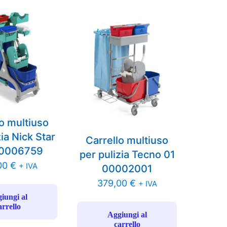
lo multiuso
zia Nick Star
Carrello multiuso
00006759
per pulizia Tecno 01
00
€
+ IVA
00002001
379,00
€
+ IVA
iungi al
arrello
Aggiungi al
carrello