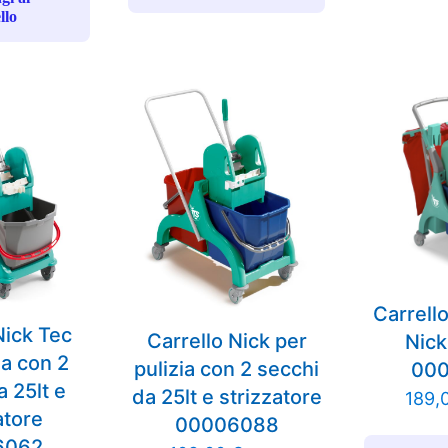
llo
Carrello
Nick Tec
Carrello Nick per
Nick
ia con 2
pulizia con 2 secchi
00
a 25lt e
da 25lt e strizzatore
189,
atore
00006088
6062