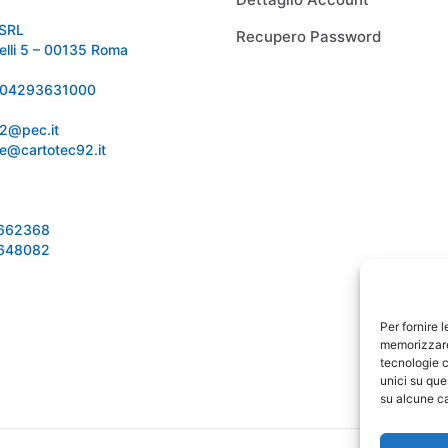
SRL
Recupero Password
relli 5 – 00135 Roma
 IT04293631000
92@pec.it
e@cartotec92.it
1662368
1648082
Per fornire 
memorizzare 
tecnologie c
unici su que
su alcune ca