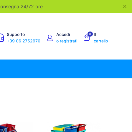
✕
 Consegna 24/72 ore
Supporto
Accedi
0
Il
+39 06 2752970
o registrati
carrello