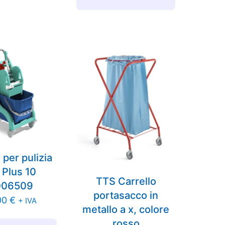
 per pulizia
 Plus 10
TTS Carrello
006509
portasacco in
00
€
+ IVA
metallo a x, colore
rosso