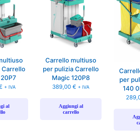
multiuso
Carrello multiuso
 Carrello
per pulizia Carrello
Carrel
120P7
Magic 120P8
per pu
€
389,00
€
+ IVA
+ IVA
140 
289,
gi al
Aggiungi al
llo
carrello
Agg
c