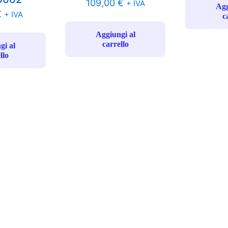
109,00
€
+ IVA
Agg
€
+ IVA
c
Aggiungi al
carrello
gi al
llo