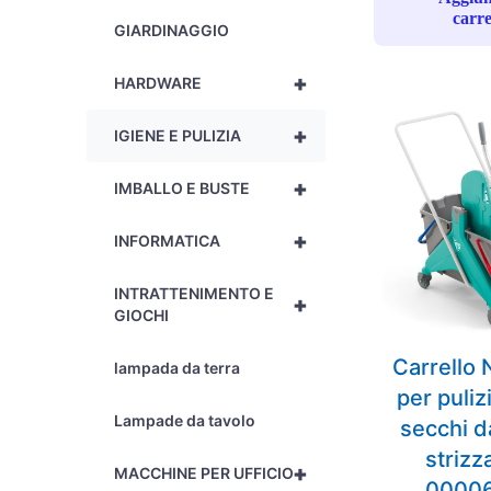
carre
GIARDINAGGIO
+
HARDWARE
+
IGIENE E PULIZIA
+
IMBALLO E BUSTE
+
INFORMATICA
INTRATTENIMENTO E
+
GIOCHI
Carrello 
lampada da terra
per puliz
Lampade da tavolo
secchi d
strizz
+
MACCHINE PER UFFICIO
0000