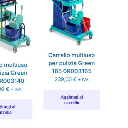
Carrello multiuso
per pulizia Green
lo multiuso
165 0R003165
lizia Green
239,00
€
+ IVA
0R003140
00
€
+ IVA
Aggiungi al
carrello
iungi al
arrello