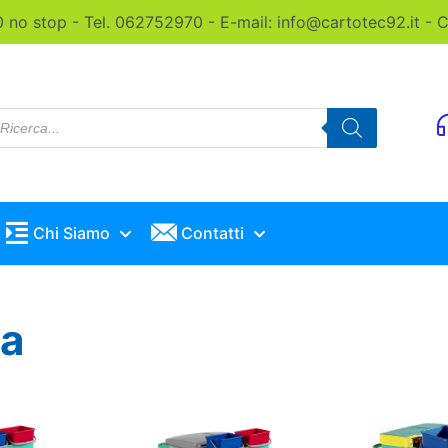
0 no stop - Tel. 062752970 - E-mail: info@cartotec92.it -
roducts
earch
Chi Siamo
Contatti
ia