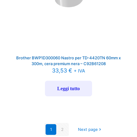
Brother BWP1D300060 Nastro per TD-4420TN 60mm x
300m, cera premium nera – C92B61208
33,53
€
+ IVA
Leggi tutto
1
2
Next page