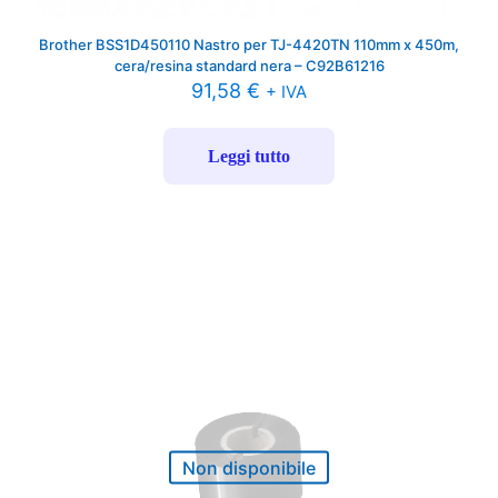
Brother BSS1D450110 Nastro per TJ-4420TN 110mm x 450m,
cera/resina standard nera – C92B61216
91,58
€
+ IVA
Leggi tutto
Non disponibile