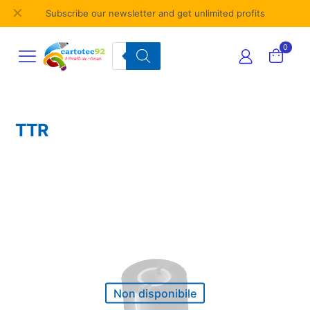
✕
Subscribe our newsletter and get unlimited profits
Products
0
search
TTR
Non disponibile