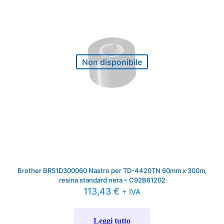
Non disponibile
Brother BRS1D300060 Nastro per TD-4420TN 60mm x 300m,
resina standard nera – C92B61202
113,43
€
+ IVA
Leggi tutto