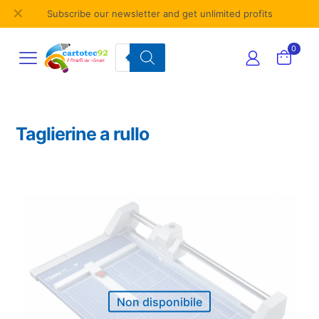
✕
Subscribe our newsletter and get unlimited profits
Products
0
search
Taglierine a rullo
Non disponibile