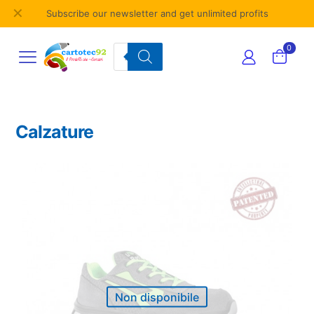
✕
Subscribe our newsletter and get unlimited profits
Products
0
search
Calzature
Non disponibile