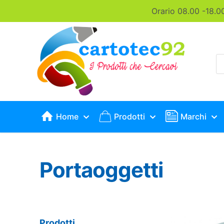
Orario 08.00 -18.0
P
s
Home
Prodotti
Marchi
Portaoggetti
Prodotti