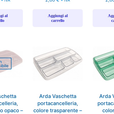
+ IVA
+ IVA
gi al
Aggiungi al
Agg
llo
carrello
c
n
ibile
schetta
Arda Vaschetta
Arda 
elleria,
portacancelleria,
portac
so opaco –
colore trasparente –
colo