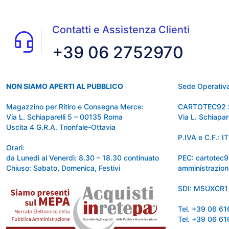
Contatti e Assistenza Clienti
+39 06 2752970
NON SIAMO APERTI AL PUBBLICO
Sede Operativa
Magazzino per Ritiro e Consegna Merce:
CARTOTEC92 
Via L. Schiaparelli 5 – 00135 Roma
Via L. Schiapa
Uscita 4 G.R.A. Trionfale-Ottavia
P.IVA e C.F.:
Orari:
da Lunedì al Venerdì: 8.30 – 18.30 continuato
PEC: cartotec
Chiuso: Sabato, Domenica, Festivi
amministrazion
SDI: M5UXCR1
Tel. +39 06 6
Tel. +39 06 6