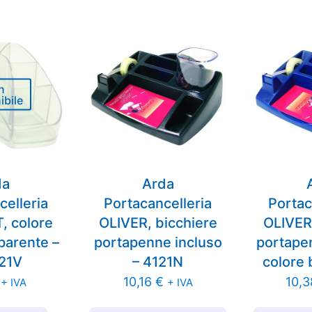
n
ibile
da
Arda
celleria
Portacancelleria
Portac
, colore
OLIVER, bicchiere
OLIVER,
parente –
portapenne incluso
portapen
21V
– 4121N
colore 
10,16
€
10,
+ IVA
+ IVA