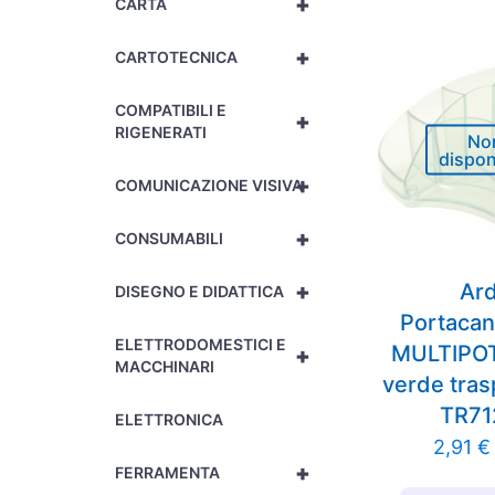
+
CARTA
+
CARTOTECNICA
COMPATIBILI E
+
RIGENERATI
No
dispon
+
COMUNICAZIONE VISIVA
+
CONSUMABILI
+
Ar
DISEGNO E DIDATTICA
Portacan
ELETTRODOMESTICI E
MULTIPOT
+
MACCHINARI
verde tras
TR71
ELETTRONICA
2,91
€
+
FERRAMENTA