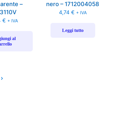
parente –
nero – 1712004058
3110V
4,74
€
+ IVA
4
€
+ IVA
Leggi tutto
iungi al
arrello