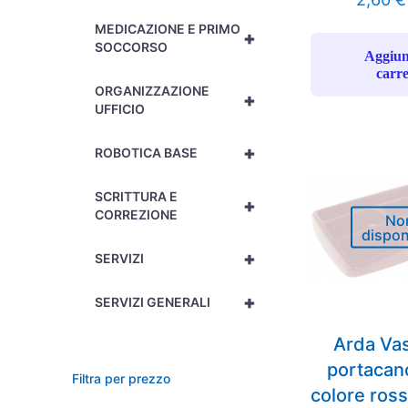
MEDICAZIONE E PRIMO
+
SOCCORSO
Aggiun
carre
ORGANIZZAZIONE
+
UFFICIO
+
ROBOTICA BASE
SCRITTURA E
+
CORREZIONE
No
dispon
+
SERVIZI
+
SERVIZI GENERALI
Arda Va
portacanc
Filtra per prezzo
colore ros