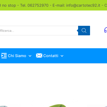
0 no stop - Tel. 062752970 - E-mail: info@cartotec92.it -
roducts
earch
Chi Siamo
Contatti