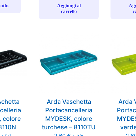
tutto
Aggiungi al
Agg
carrello
c
schetta
Arda Vaschetta
Arda 
celleria
Portacancelleria
Portac
 colore
MYDESK, colore
MYDES
 8110N
turchese – 8110TU
verde
2,60
€
2,6