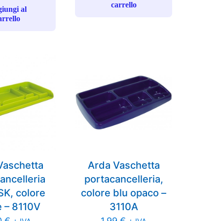
carrello
iungi al
arrello
Vaschetta
Arda Vaschetta
ancelleria
portacancelleria,
K, colore
colore blu opaco –
 – 8110V
3110A
0
€
1,99
€