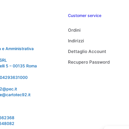
Customer service
Ordini
Indirizzi
 e Amministrativa
Dettaglio Account
SRL
Recupero Password
relli 5 – 00135 Roma
 IT04293631000
92@pec.it
e@cartotec92.it
1662368
1648082