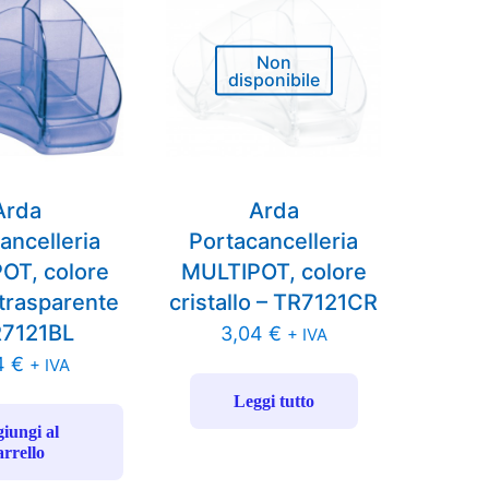
Non
disponibile
Arda
Arda
ancelleria
Portacancelleria
OT, colore
MULTIPOT, colore
trasparente
cristallo – TR7121CR
R7121BL
3,04
€
+ IVA
4
€
+ IVA
Leggi tutto
iungi al
arrello