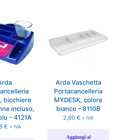
Arda
Arda Vaschetta
ancelleria
Portacancelleria
 bicchiere
MYDESK, colore
ne incluso,
bianco – 8110B
blu – 4121A
2,60
€
+ IVA
38
€
+ IVA
Aggiungi al