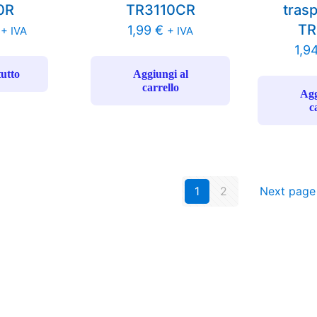
0R
TR3110CR
tras
TR
1,99
€
+ IVA
+ IVA
1,9
tutto
Aggiungi al
carrello
Agg
c
1
2
Next page