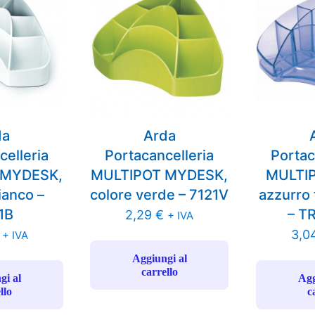
da
Arda
celleria
Portacancelleria
Portac
 MYDESK,
MULTIPOT MYDESK,
MULTIP
ianco –
colore verde – 7121V
azzurro 
1B
– T
2,29
€
+ IVA
3,0
+ IVA
Aggiungi al
carrello
gi al
Agg
llo
c