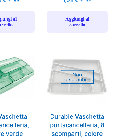
+ IVA
+ IVA
iungi al
Aggiungi al
arrello
carrello
Non
disponibile
Vaschetta
Durable Vaschetta
ancelleria,
portacancelleria, 8
re verde
scomparti, colore