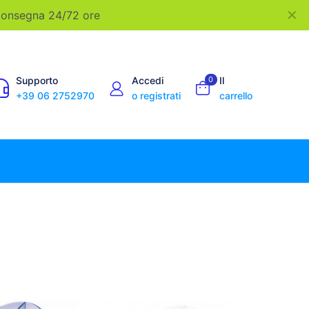
✕
 Consegna 24/72 ore
Supporto
Accedi
0
Il
+39 06 2752970
o registrati
carrello