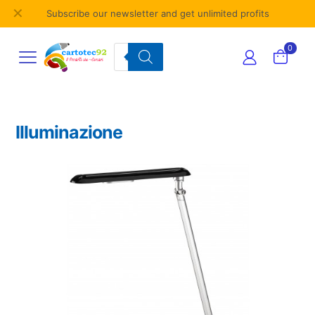
✕
Subscribe our newsletter and get unlimited profits
Products
0
search
Illuminazione