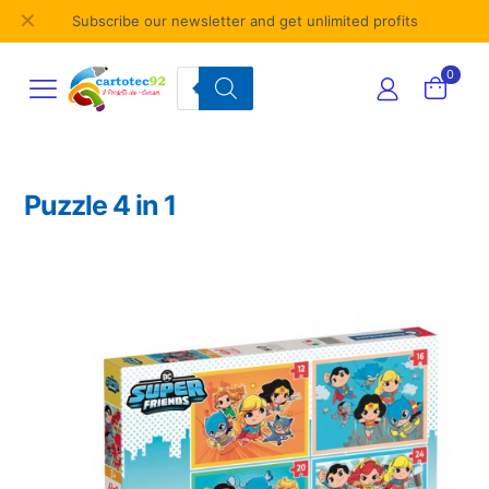
✕
Subscribe our newsletter and get unlimited profits
Products
0
search
Puzzle 4 in 1