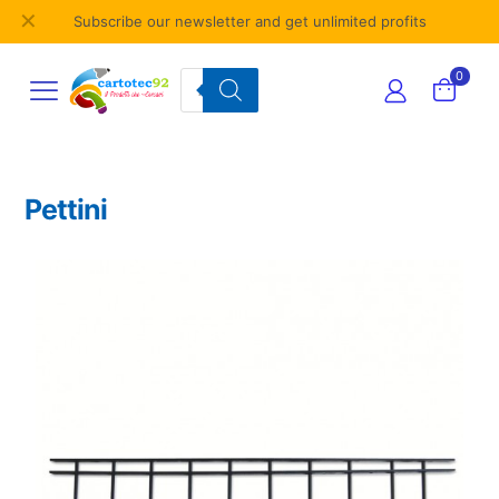
✕
Subscribe our newsletter and get unlimited profits
Products
0
search
Pettini