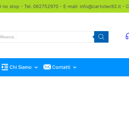
0 no stop - Tel. 062752970 - E-mail: info@cartotec92.it -
roducts
earch
Chi Siamo
Contatti