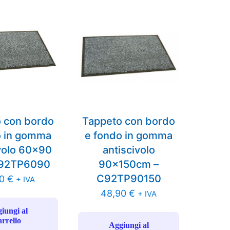
 con bordo
Tappeto con bordo
o in gomma
e fondo in gomma
volo 60×90
antiscivolo
C92TP6090
90x150cm –
C92TP90150
50
€
+ IVA
48,90
€
+ IVA
iungi al
arrello
Aggiungi al