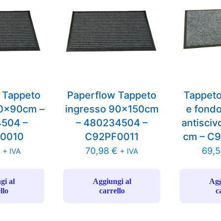
 Tappeto
Paperflow Tappeto
Tappeto
60x90cm –
ingresso 90x150cm
e fond
504 –
– 480234504 –
antisciv
0010
C92PF0011
cm – C
€
70,98
€
69,
+ IVA
+ IVA
gi al
Aggiungi al
Agg
llo
carrello
c