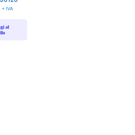
€
+ IVA
gi al
llo