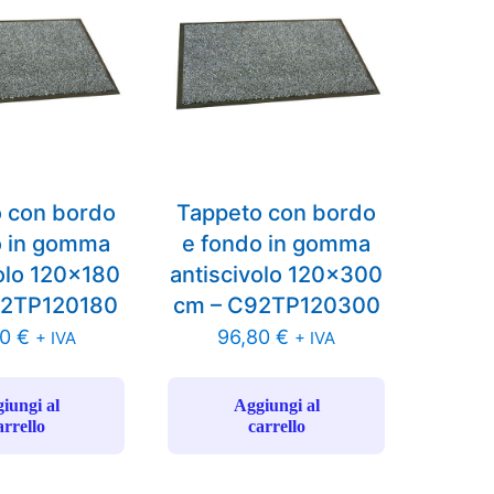
 con bordo
Tappeto con bordo
o in gomma
e fondo in gomma
olo 120×180
antiscivolo 120×300
92TP120180
cm – C92TP120300
50
€
96,80
€
+ IVA
+ IVA
iungi al
Aggiungi al
arrello
carrello