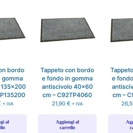
on bordo
Tappeto con bordo
Tappeto
in gomma
e fondo in gomma
e fond
o 135×200
antiscivolo 40×60
antisci
TP135200
cm – C92TP4060
cm – 
€
21,90
€
26,
+ IVA
+ IVA
gi al
Aggiungi al
Agg
llo
carrello
c