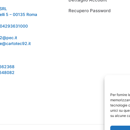
SRL
Recupero Password
relli 5 – 00135 Roma
 IT04293631000
92@pec.it
e@cartotec92.it
1662368
1648082
Per fornire 
memorizzare 
tecnologie c
unici su que
su alcune ca