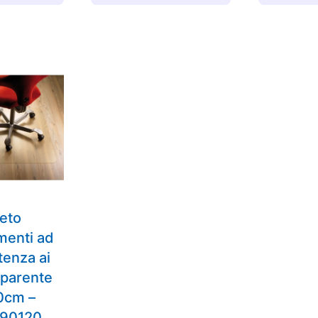
eto
menti ad
tenza ai
asparente
0cm –
90120