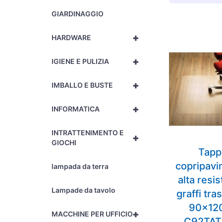
GIARDINAGGIO
+
HARDWARE
+
IGIENE E PULIZIA
+
IMBALLO E BUSTE
+
INFORMATICA
INTRATTENIMENTO E
+
GIOCHI
Tapp
copripavi
lampada da terra
alta resis
Lampade da tavolo
graffi tr
90x12
+
MACCHINE PER UFFICIO
C92TAT