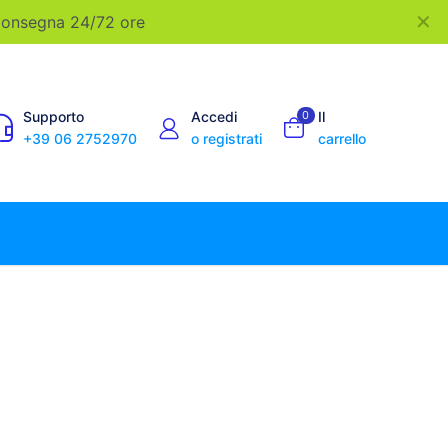
✕
 Consegna 24/72 ore
Supporto
Accedi
0
Il
+39 06 2752970
o registrati
carrello