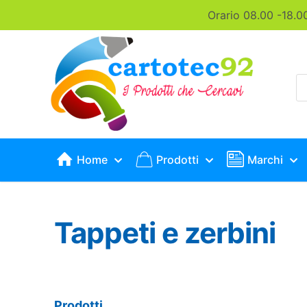
Orario 08.00 -18.0
P
s
Home
Prodotti
Marchi
Tappeti e zerbini
Prodotti