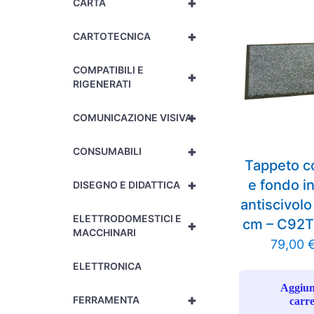
+
CARTA
+
CARTOTECNICA
COMPATIBILI E
+
RIGENERATI
+
COMUNICAZIONE VISIVA
+
CONSUMABILI
Tappeto c
+
e fondo 
DISEGNO E DIDATTICA
antiscivol
ELETTRODOMESTICI E
cm – C92
+
MACCHINARI
79,00
ELETTRONICA
Aggiun
+
FERRAMENTA
carre