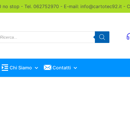
0 no stop - Tel. 062752970 - E-mail: info@cartotec92.it -
roducts
earch
Chi Siamo
Contatti