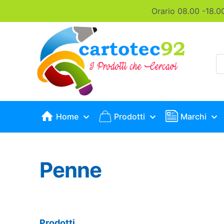
Orario 08.00 -18.0
P
s
Home
Prodotti
Marchi
Penne
Prodotti