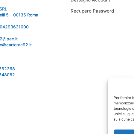
SRL
Recupero Password
relli 5 – 00135 Roma
 IT04293631000
92@pec.it
e@cartotec92.it
1662368
1648082
Per fornire 
memorizzare 
tecnologie c
unici su que
su alcune ca