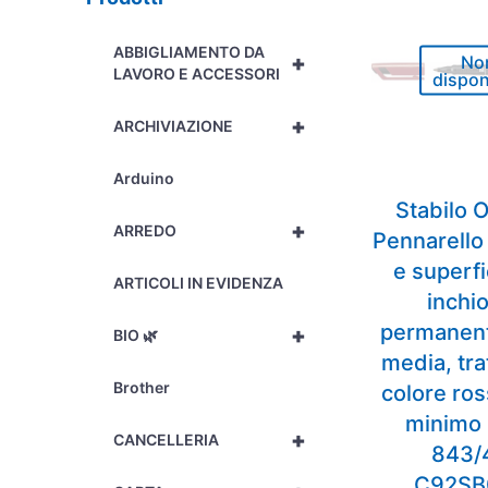
ABBIGLIAMENTO DA
+
No
LAVORO E ACCESSORI
dispon
+
ARCHIVIAZIONE
Arduino
Stabilo 
+
ARREDO
Pennarello 
e superfic
ARTICOLI IN EVIDENZA
inchi
permanent
+
BIO 🌿
media, tr
Brother
colore ros
minimo 
+
CANCELLERIA
843/
C92SB