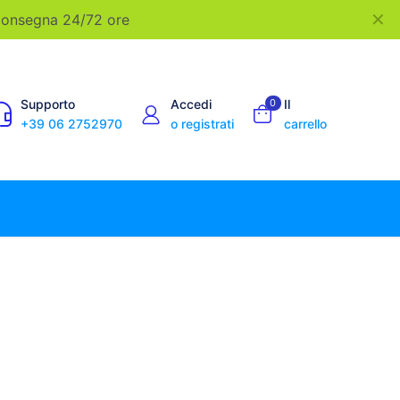
✕
 Consegna 24/72 ore
Supporto
Accedi
0
Il
+39 06 2752970
o registrati
carrello