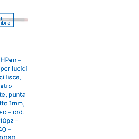
n
ibile
OHPen –
per lucidi
i lisce,
ostro
e, punta
atto 1mm,
so – ord.
10pz –
40 –
0060