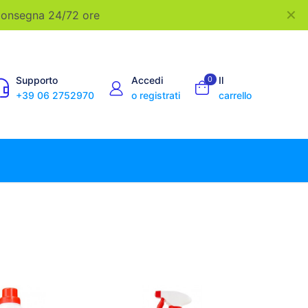
✕
 Consegna 24/72 ore
Supporto
Accedi
0
Il
+39 06 2752970
o registrati
carrello