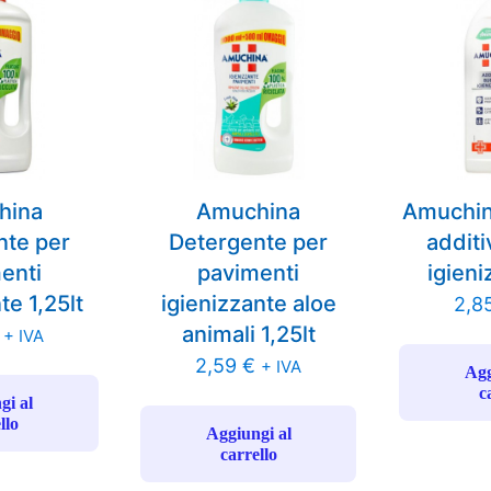
hina
Amuchina
Amuchin
nte per
Detergente per
addit
enti
pavimenti
igieni
te 1,25lt
igienizzante aloe
2,8
animali 1,25lt
+ IVA
2,59
€
+ IVA
Agg
c
gi al
llo
Aggiungi al
carrello