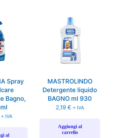
A Spray
MASTROLINDO
lcare
Detergente liquido
te Bagno,
BAGNO ml 930
 ml
2,19
€
+ IVA
+ IVA
Aggiungi al
carrello
gi al