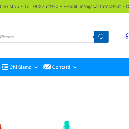
0 no stop - Tel. 062752970 - E-mail: info@cartotec92.it -
roducts
earch
Chi Siamo
Contatti