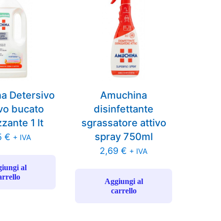
a Detersivo
Amuchina
ivo bucato
disinfettante
zzante 1 lt
sgrassatore attivo
spray 750ml
5
€
+ IVA
2,69
€
+ IVA
iungi al
arrello
Aggiungi al
carrello