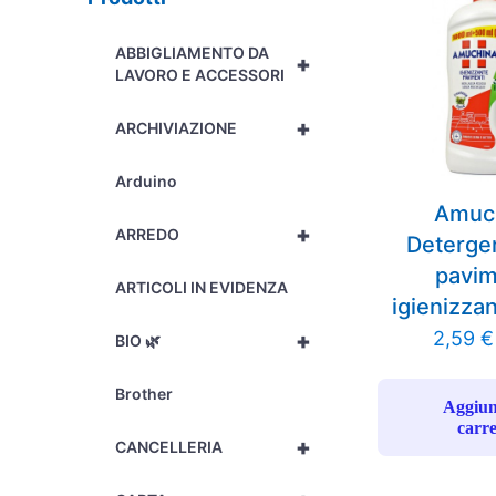
ABBIGLIAMENTO DA
+
LAVORO E ACCESSORI
+
ARCHIVIAZIONE
Arduino
Amuc
+
ARREDO
Deterge
pavim
ARTICOLI IN EVIDENZA
igienizzan
2,59
€
+
BIO 🌿
Brother
Aggiun
carre
+
CANCELLERIA