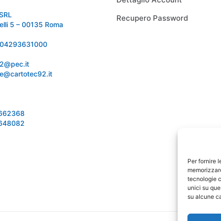
SRL
Recupero Password
relli 5 – 00135 Roma
 IT04293631000
92@pec.it
e@cartotec92.it
1662368
1648082
Per fornire 
memorizzare 
tecnologie c
unici su que
su alcune ca