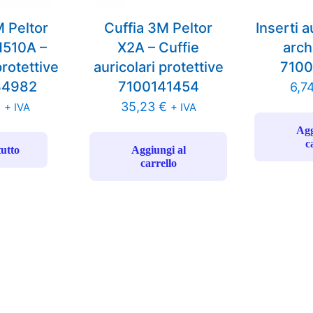
M Peltor
Cuffia 3M Peltor
Inserti a
H510A –
X2A – Cuffie
arch
protettive
auricolari protettive
710
34982
7100141454
6,7
€
35,23
€
+ IVA
+ IVA
Agg
c
tutto
Aggiungi al
carrello