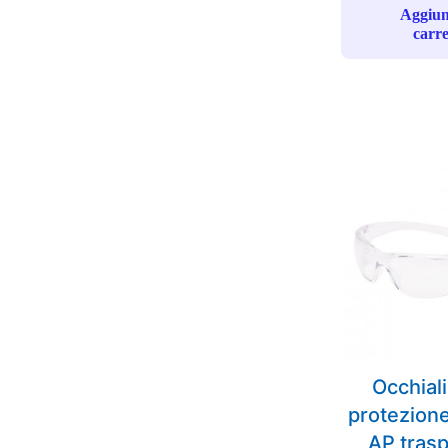
Aggiun
carre
Occhial
protezion
AP tras