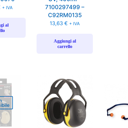
7100297499 –
€
+ IVA
C92RM0135
13,63
€
+ IVA
gi al
llo
Aggiungi al
carrello
n
ibile