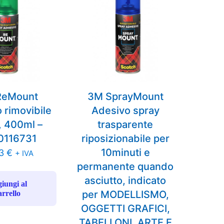
ReMount
3M SprayMount
 rimovibile
Adesivo spray
, 400ml –
trasparente
0116731
riposizionabile per
10minuti e
73
€
+ IVA
permanente quando
asciutto, indicato
iungi al
per MODELLISMO,
arrello
OGGETTI GRAFICI,
TABELLONI, ARTE E