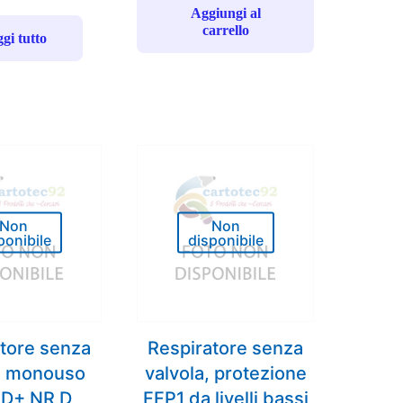
Aggiungi al
carrello
gi tutto
Non
Non
ponibile
disponibile
tore senza
Respiratore senza
a monouso
valvola, protezione
D+ NR D
FFP1 da livelli bassi