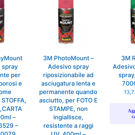
ayMount
3M PhotoMount –
3M 
 spray
Adesivo spray
Adesivo
nte per
riposizionabile ad
spray
 porosi e
asciugatura lenta e
700
come
permanente quando
13,
 STOFFA,
asciutto, per FOTO E
,CARTA
STAMPE, non
Agg
00ml –
ingiallisce,
c
6529 –
resistente a raggi
0079
UV, 400ml –