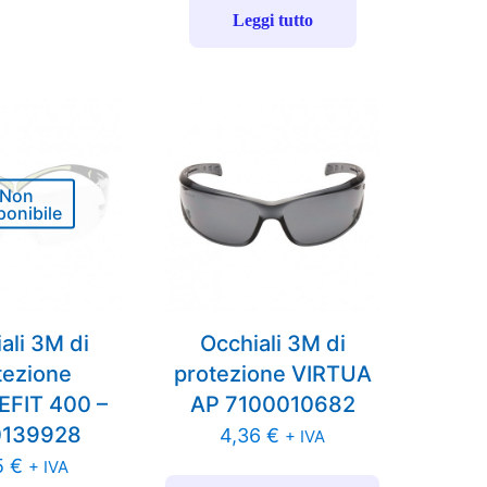
Leggi tutto
Non
ponibile
ali 3M di
Occhiali 3M di
tezione
protezione VIRTUA
FIT 400 –
AP 7100010682
0139928
4,36
€
+ IVA
5
€
+ IVA