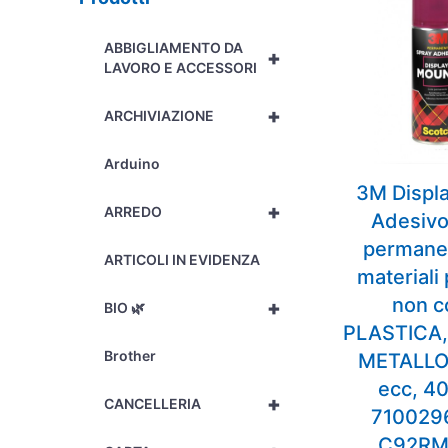
ABBIGLIAMENTO DA
+
LAVORO E ACCESSORI
+
ARCHIVIAZIONE
Arduino
3M Displ
+
ARREDO
Adesivo
permane
ARTICOLI IN EVIDENZA
materiali
non 
+
BIO 🌿
PLASTICA,
Brother
METALLO
ecc, 4
+
CANCELLERIA
710029
C92RM