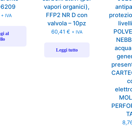
06209
vapori organici),
antipa
FFP2 NR D con
protezi
+ IVA
valvola – 10pz
livel
POLVER
60,41
€
+ IVA
gi al
NEBBI
llo
acqua
Leggi tutto
gene
present
CARTE
c
elettr
MOL
PERFO
T
8,7