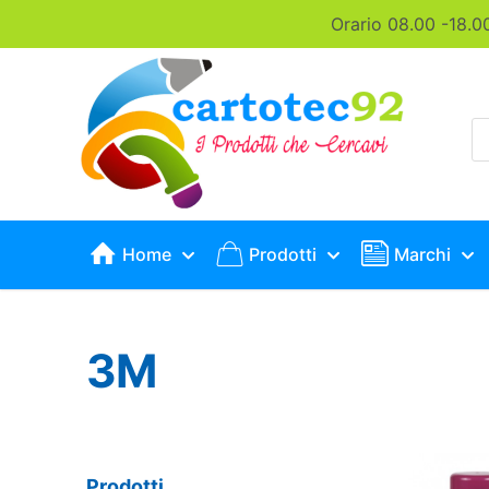
Orario 08.00 -18.0
P
s
Home
Prodotti
Marchi
3M
Prodotti