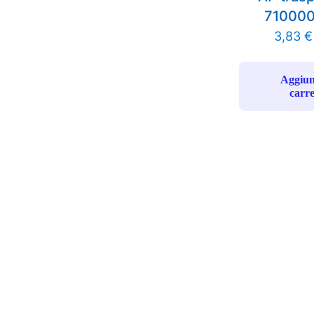
71000
3,83
€
Aggiun
carre