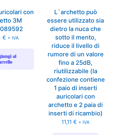
uricolari con
L`archetto può
etto 3M
essere utilizzato sia
0089592
dietro la nuca che
sotto il mento,
4
€
+ IVA
riduce il livello di
rumore di un valore
iungi al
fino a 25dB,
arrello
riutilizzabile (la
confezione contiene
1 paio di inserti
auricolari con
archetto e 2 paia di
inserti di ricambio)
11,11
€
+ IVA