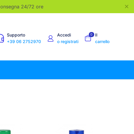
✕
 Consegna 24/72 ore
Supporto
Accedi
0
Il
+39 06 2752970
o registrati
carrello