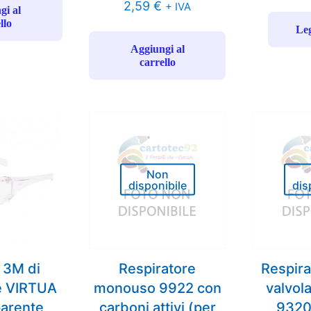
2,59
€
+ IVA
gi al
llo
Leg
Aggiungi al
carrello
Non
disponibile
dis
i 3M di
Respiratore
Respira
e VIRTUA
monouso 9922 con
valvol
parente
carboni attivi (per
9320