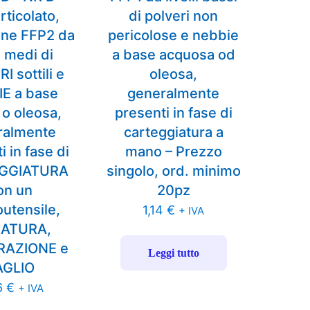
rticolato,
di polveri non
one FFP2 da
pericolose e nebbie
li medi di
a base acquosa od
I sottili e
oleosa,
E a base
generalmente
 o oleosa,
presenti in fase di
ralmente
carteggiatura a
i in fase di
mano – Prezzo
GGIATURA
singolo, ord. minimo
on un
20pz
outensile,
1,14
€
+ IVA
ATURA,
RAZIONE e
Leggi tutto
AGLIO
6
€
+ IVA