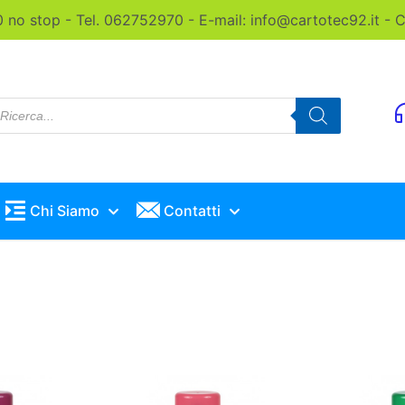
0 no stop - Tel. 062752970 - E-mail: info@cartotec92.it -
roducts
earch
Chi Siamo
Contatti