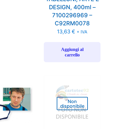
DESIGN, 400ml –
7100296969 –
C92RM0078
13,63
€
+ IVA
Aggiungi al
carrello
Non
disponibile