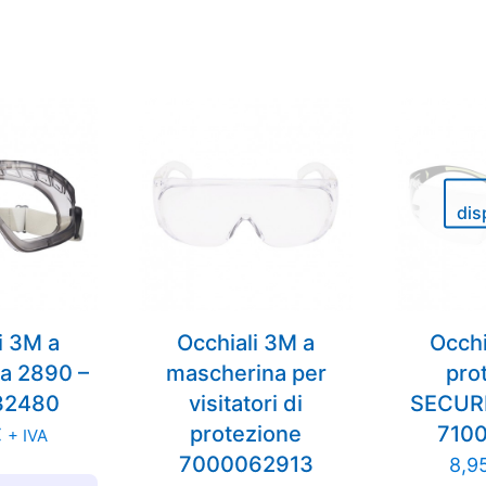
dis
i 3M a
Occhiali 3M a
Occhi
a 2890 –
mascherina per
pro
32480
visitatori di
SECURE
protezione
710
€
+ IVA
7000062913
8,9