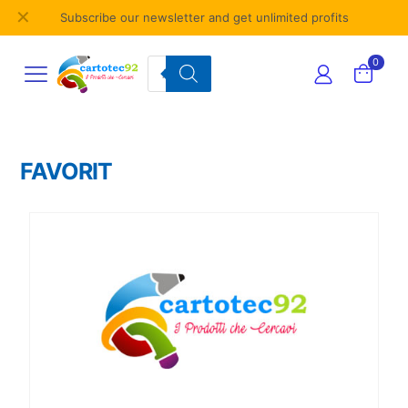
✕
Subscribe our newsletter and get unlimited profits
Products
0
search
FAVORIT