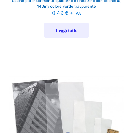
tasche per inserimento quaderno e finestrino con etichetta,
140my colore verde trasparente
0,49
€
+ IVA
Leggi tutto