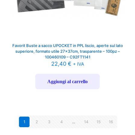
Favorit Buste a sacco UPOCKET in PPL liscio, aperte sul lato
superiore, formato utile 27x37cm, trasparente – 100pz –
100460109 – C92FT1141
22,40
€
+ IVA
Aggiungi al carrello
1
2
3
4
…
14
15
16