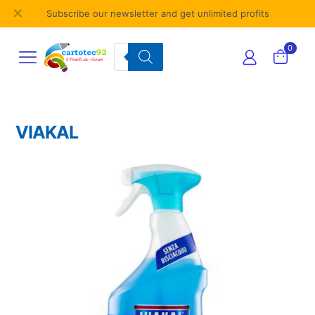
✕
Subscribe our newsletter and get unlimited profits
Products
0
search
VIAKAL