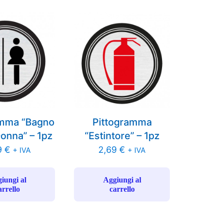
amma “Bagno
Pittogramma
nna” – 1pz
“Estintore” – 1pz
9
€
2,69
€
+ IVA
+ IVA
iungi al
Aggiungi al
arrello
carrello