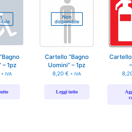
n
Non
ibile
disponibile
 “Bagno
Cartello “Bagno
Cartello
” – 1pz
Uomini” – 1pz
8,20
€
8,2
+ IVA
+ IVA
tutto
Leggi tutto
Agg
c