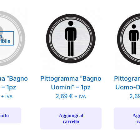
n
ibile
ma “Bagno
Pittogramma “Bagno
Pittogr
 – 1pz
Uomini” – 1pz
Uomo-Do
2,69
€
2,6
+ IVA
+ IVA
tutto
Aggiungi al
Agg
carrello
c