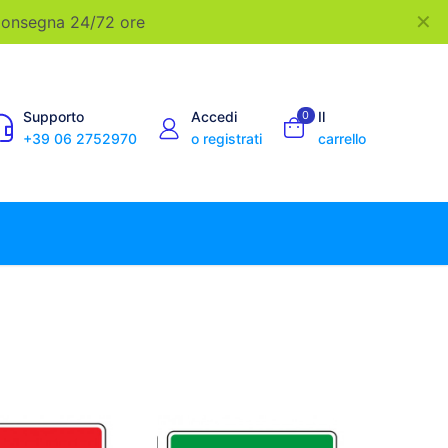
✕
 Consegna 24/72 ore
Supporto
Accedi
0
Il
+39 06 2752970
o registrati
carrello