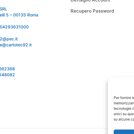
SRL
Recupero Password
relli 5 – 00135 Roma
 IT04293631000
92@pec.it
e@cartotec92.it
1662368
1648082
Per fornire 
memorizzare 
tecnologie c
unici su que
su alcune ca