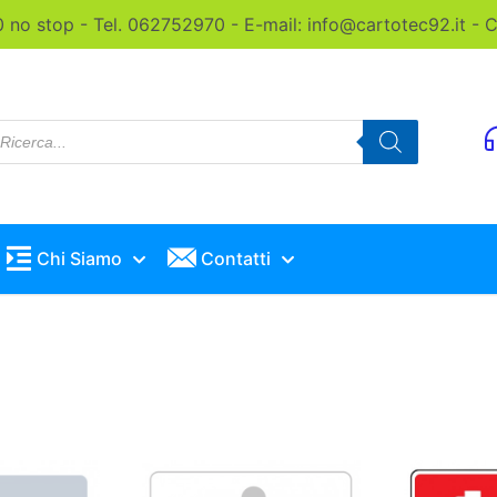
0 no stop - Tel. 062752970 - E-mail: info@cartotec92.it -
roducts
earch
Chi Siamo
Contatti