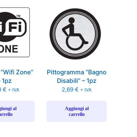
 “Wifi Zone”
Pittogramma “Bagno
– 1pz
Disabili” – 1pz
0
€
2,69
€
+ IVA
+ IVA
iungi al
Aggiungi al
arrello
carrello