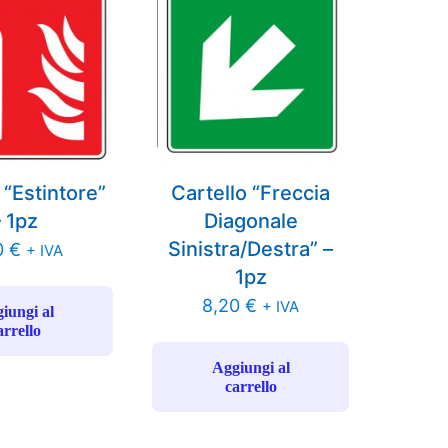
 “Estintore”
Cartello “Freccia
– 1pz
Diagonale
Sinistra/Destra” –
0
€
+ IVA
1pz
8,20
€
+ IVA
iungi al
arrello
Aggiungi al
carrello