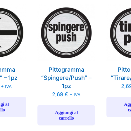
ramma
Pittogramma
Pitt
” – 1pz
“Spingere/Push” –
“Tirare
1pz
2,6
+ IVA
2,69
€
+ IVA
gi al
Agg
llo
c
Aggiungi al
carrello