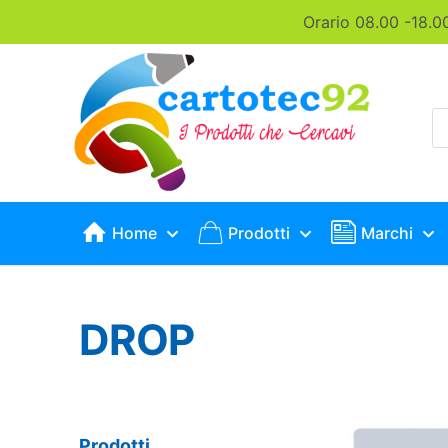
Orario 08.00 -18.0
P
s
Home
Prodotti
Marchi
DROP
Prodotti