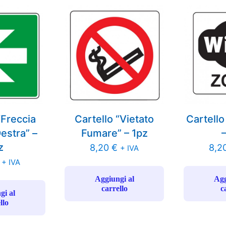
“Freccia
Cartello “Vietato
Cartello
Destra” –
Fumare” – 1pz
z
8,20
€
8,2
+ IVA
+ IVA
Aggiungi al
Agg
carrello
c
gi al
llo