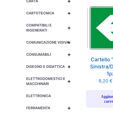
+
CARTA
+
CARTOTECNICA
COMPATIBILI E
+
RIGENERATI
+
COMUNICAZIONE VISIVA
+
CONSUMABILI
Cartello 
+
Sinistra/
DISEGNO E DIDATTICA
1p
ELETTRODOMESTICI E
+
8,20
€
MACCHINARI
ELETTRONICA
Aggiun
carre
+
FERRAMENTA