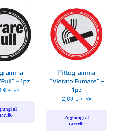
ogramma
Pittogramma
/Pull” – 1pz
“Vietato Fumare” –
1pz
9
€
+ IVA
2,69
€
+ IVA
iungi al
arrello
Aggiungi al
carrello