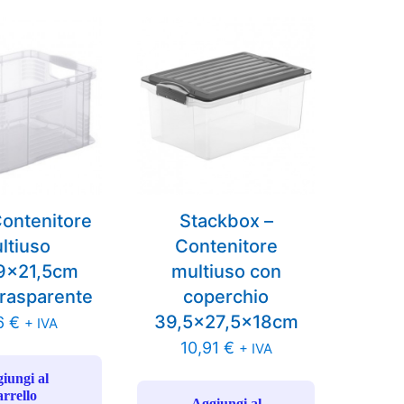
ontenitore
Stackbox –
ltiuso
Contenitore
9x21,5cm
multiuso con
trasparente
coperchio
39,5×27,5x18cm
6
€
+ IVA
10,91
€
+ IVA
iungi al
arrello
Aggiungi al