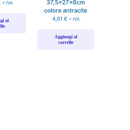
37,5x27x6cm
€
+ IVA
colore antracite
4,61
€
+ IVA
gi al
llo
Aggiungi al
carrello