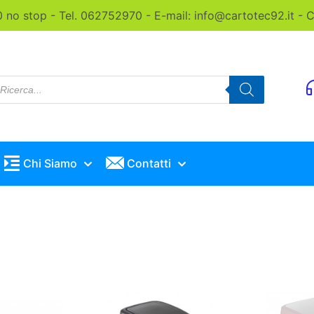
0 no stop - Tel. 062752970 - E-mail: info@cartotec92.it -
roducts
earch
Chi Siamo
Contatti