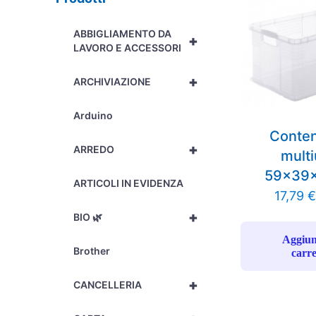
ABBIGLIAMENTO DA
+
LAVORO E ACCESSORI
+
ARCHIVIAZIONE
Arduino
Conten
+
ARREDO
mult
59x39
ARTICOLI IN EVIDENZA
17,79
€
+
BIO 🌿
Aggiun
Brother
carre
+
CANCELLERIA