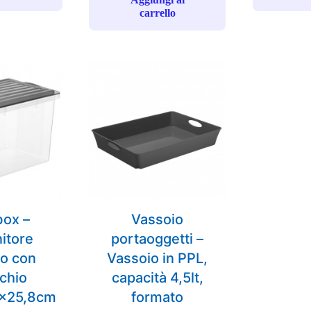
carrello
box –
Vassoio
itore
portaoggetti –
so con
Vassoio in PPL,
chio
capacità 4,5lt,
5×25,8cm
formato