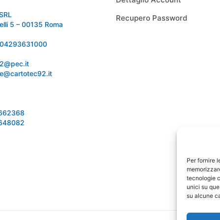
SRL
Recupero Password
relli 5 – 00135 Roma
 IT04293631000
92@pec.it
e@cartotec92.it
1662368
1648082
Per fornire 
memorizzare 
tecnologie c
unici su que
su alcune ca