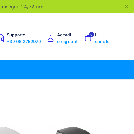
✕
 Consegna 24/72 ore
Supporto
Accedi
0
Il
+39 06 2752970
o registrati
carrello