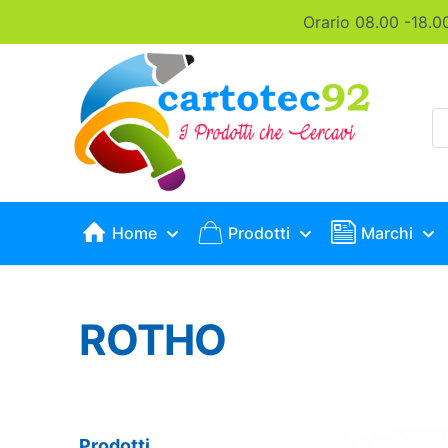
Orario 08.00 -18.0
P
s
Home
Prodotti
Marchi
ROTHO
Prodotti