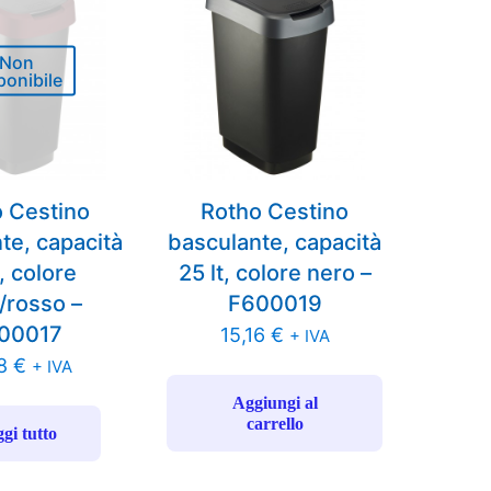
Non
ponibile
 Cestino
Rotho Cestino
te, capacità
basculante, capacità
t, colore
25 lt, colore nero –
/rosso –
F600019
00017
15,16
€
+ IVA
48
€
+ IVA
Aggiungi al
carrello
gi tutto