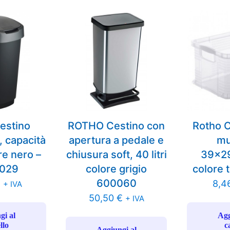
estino
ROTHO Cestino con
Rotho C
, capacità
apertura a pedale e
mu
re nero –
chiusura soft, 40 litri
39x2
029
colore grigio
colore 
600060
€
8,4
+ IVA
50,50
€
+ IVA
gi al
Agg
llo
c
Aggiungi al