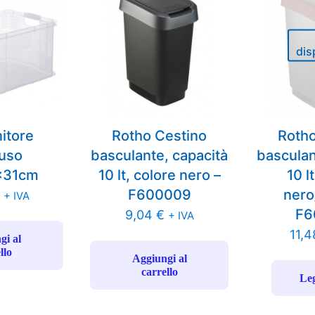
dis
itore
Rotho Cestino
Rotho
iuso
basculante, capacità
basculan
x31cm
10 lt, colore nero –
10 l
F600009
nero
+ IVA
F6
9,04
€
+ IVA
11,
gi al
llo
Aggiungi al
carrello
Leg