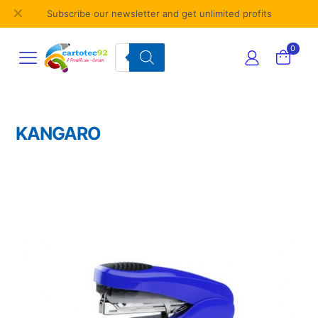
✕
Subscribe our newsletter and get unlimited profits
Products
0
search
KANGARO