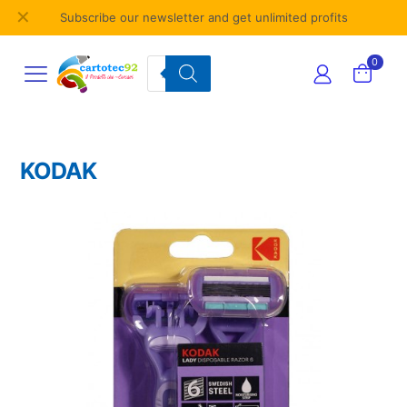
✕
Subscribe our newsletter and get unlimited profits
Products
0
search
KODAK