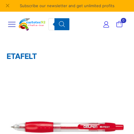
✕
Subscribe our newsletter and get unlimited profits
Products
0
search
ETAFELT