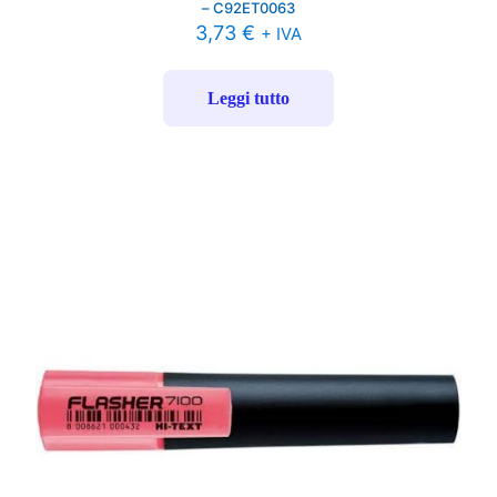
– C92ET0063
3,73
€
+ IVA
Leggi tutto