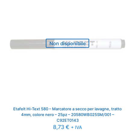
Non disponibile
Etafelt Hi-Text 580 – Marcatore a secco per lavagne, tratto
4mm, colore nero – 25pz – 20580WB025SM/001 –
C92ET0143
8,73
€
+ IVA