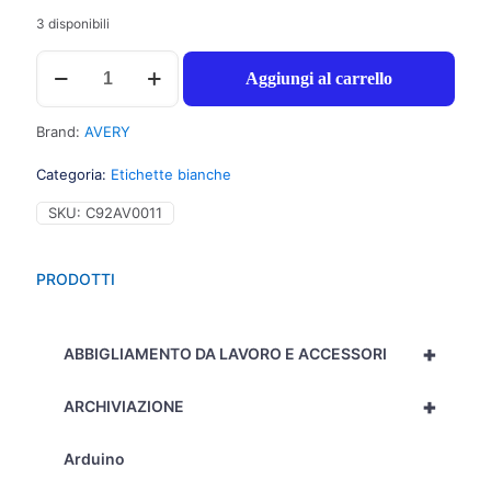
3 disponibili
Avery
Aggiungi al carrello
Ultragrip
-
2.100
Brand:
AVERY
etichette
adesive
Categoria:
Etichette bianche
bianche
permanenti
SKU:
C92AV0011
(63,5mmx38,1mm),
21
etichette
PRODOTTI
per
foglio
-
+
100
ABBIGLIAMENTO DA LAVORO E ACCESSORI
fogli
-
+
ARCHIVIAZIONE
L7160-
100
quantità
Arduino