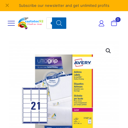
✕
Subscribe our newsletter and get unlimited profits
Products
0
search