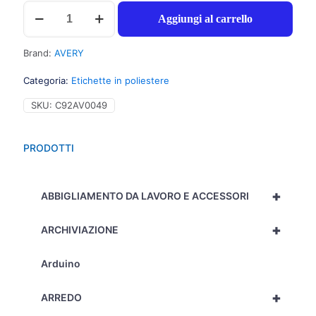
Avery
Aggiungi al carrello
280
etichette
adesive
Brand:
AVERY
permanenti
(33,1mmx38,1mm),
Categoria:
Etichette in poliestere
14
etichette
SKU:
C92AV0049
per
foglio
-
PRODOTTI
20
fogli
-
+
L7063-
ABBIGLIAMENTO DA LAVORO E ACCESSORI
20
quantità
+
ARCHIVIAZIONE
Arduino
+
ARREDO