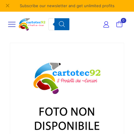
✕
Subscribe our newsletter and get unlimited profits
Products
0
search