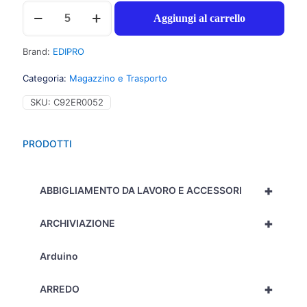
Edipro
Aggiungi al carrello
Blocco
copia
commissione,
Brand:
EDIPRO
100
pagine
Categoria:
Magazzino e Trasporto
uso
a
SKU:
C92ER0052
mano,
22x29,7cm
-
PRODOTTI
Prezzo
singolo,
ord.
+
minimo
ABBIGLIAMENTO DA LAVORO E ACCESSORI
5pz
-
+
ARCHIVIAZIONE
E5236
quantità
Arduino
+
ARREDO