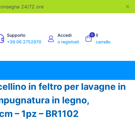
✕
 Consegna 24/72 ore
Supporto
Accedi
0
Il
+39 06 2752970
o registrati
carrello
llino in feltro per lavagne in
impugnatura in legno,
cm – 1pz – BR1102