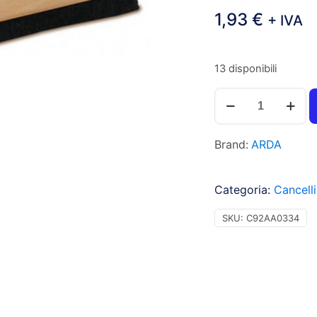
1,93
€
+ IVA
13 disponibili
Arda
Cancellino
in
Brand:
ARDA
feltro
per
lavagne
Categoria:
Cancelli
in
ardesia,
SKU:
C92AA0334
impugnatura
in
legno,
4x14x3,5cm
-
1pz