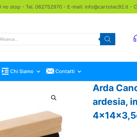
0 no stop - Tel. 062752970 - E-mail: info@cartotec92.it -
roducts
earch
Chi Siamo
Contatti
Arda Cance
ardesia, 
4x14x3,5