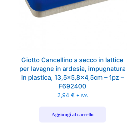
Giotto Cancellino a secco in lattice
per lavagne in ardesia, impugnatura
in plastica, 13,5×5,8×4,5cm – 1pz –
F692400
2,94
€
+ IVA
Aggiungi al carrello