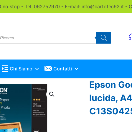
0 no stop - Tel. 062752970 - E-mail: info@cartotec92.it -
roducts
earch
Chi Siamo
Contatti
Epson Goo
lucida, A4
C13S042