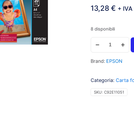
13,28
€
+ IVA
8 disponibili
Epson
Good
-
Brand:
EPSON
Carta
bianca
fotografica
Categoria:
Carta fo
lucida,
A4,
SKU:
C92E11051
20
fogli,
200gr
-
1pz
-