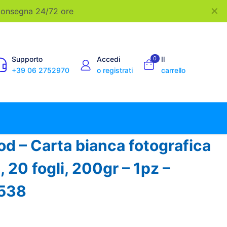
✕
 Consegna 24/72 ore
Supporto
Accedi
0
Il
+39 06 2752970
o registrati
carrello
d – Carta bianca fotografica
, 20 fogli, 200gr – 1pz –
538