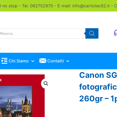
0 no stop - Tel. 062752970 - E-mail: info@cartotec92.it -
roducts
earch
Chi Siamo
Contatti
Canon SG 
fotografic
260gr – 