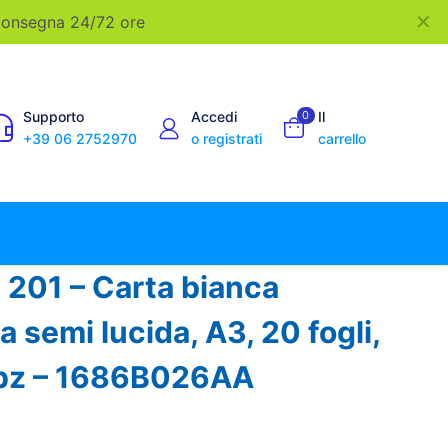
✕
 Consegna 24/72 ore
Supporto
Accedi
0
Il
+39 06 2752970
o registrati
carrello
201 – Carta bianca
a semi lucida, A3, 20 fogli,
1pz – 1686B026AA