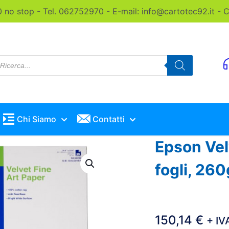
0 no stop - Tel. 062752970 - E-mail: info@cartotec92.it -
roducts
earch
Chi Siamo
Contatti
Epson Vel
fogli, 26
150,14
€
+ IV