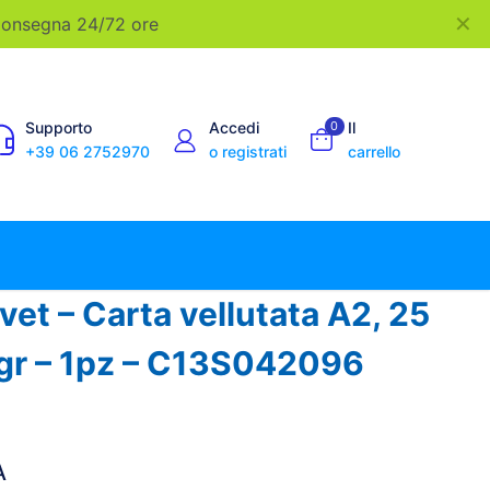
✕
 Consegna 24/72 ore
Supporto
Accedi
0
Il
+39 06 2752970
o registrati
carrello
vet – Carta vellutata A2, 25
0gr – 1pz – C13S042096
A