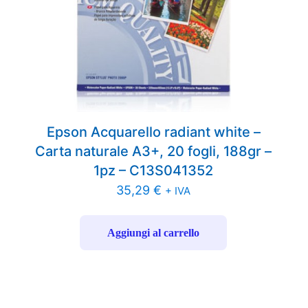
Epson Acquarello radiant white –
Carta naturale A3+, 20 fogli, 188gr –
1pz – C13S041352
35,29
€
+ IVA
Aggiungi al carrello