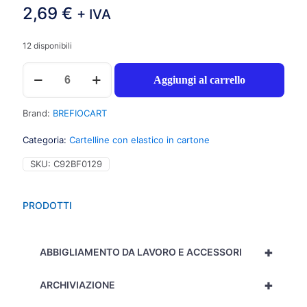
2,69
€
+ IVA
12 disponibili
Brefiocart
Aggiungi al carrello
New
color
Cartellina
Brand:
BREFIOCART
progetto
elastico
Categoria:
Cartelline con elastico in cartone
piatto,
dorso
SKU:
C92BF0129
10cm,
formato
25x35cm,
PRODOTTI
colore
azzurro
-
+
Prezzo
ABBIGLIAMENTO DA LAVORO E ACCESSORI
singolo,
ord.
+
ARCHIVIAZIONE
minimo
6pz