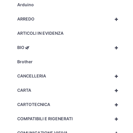
-
Arduino
0221301/AZ
quantità
+
ARREDO
ARTICOLI IN EVIDENZA
+
BIO 🌿
Brother
+
CANCELLERIA
+
CARTA
+
CARTOTECNICA
+
COMPATIBILI E RIGENERATI
COMUNICAZIONE VISIVA