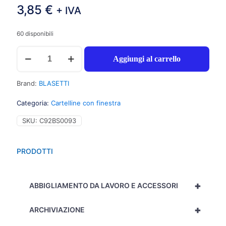
3,85
€
+ IVA
60 disponibili
Blasetti
Aggiungi al carrello
Sintex
Cartelline
a
Brand:
BLASETTI
L,
formato
Categoria:
Cartelline con finestra
22x31,
finestra
SKU:
C92BS0093
10x17cm
e
stampa
PRODOTTI
tabella
all`esterno,
cartoncino
+
120gr,
ABBIGLIAMENTO DA LAVORO E ACCESSORI
colori
assortiti
+
ARCHIVIAZIONE
-
20pz