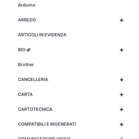
-
Arduino
0576
quantità
+
ARREDO
ARTICOLI IN EVIDENZA
+
BIO 🌿
Brother
+
CANCELLERIA
+
CARTA
+
CARTOTECNICA
+
COMPATIBILI E RIGENERATI
COMUNICAZIONE VISIVA