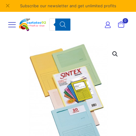
✕
Subscribe our newsletter and get unlimited profits
Products
0
search