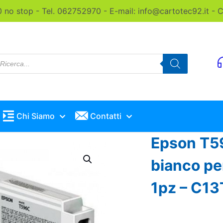
0 no stop - Tel. 062752970 - E-mail: info@cartotec92.it -
roducts
earch
Chi Siamo
Contatti
Epson T59
bianco p
1pz – C1