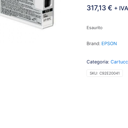
317,13
€
+ IV
Esaurito
Brand:
EPSON
Categoria:
Cartucce
SKU:
C92E20041