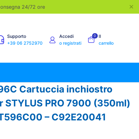
✕
 Consegna 24/72 ore
Supporto
Accedi
0
Il
+39 06 2752970
o registrati
carrello
6C Cartuccia inchiostro
er STYLUS PRO 7900 (350ml)
3T596C00 – C92E20041