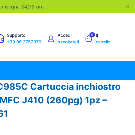
✕
 Consegna 24/72 ore
Supporto
Accedi
0
Il
+39 06 2752970
o registrati
carrello
C985C Cartuccia inchiostro
 MFC J410 (260pg) 1pz –
61