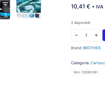
10,41
€
+ IVA
2 disponibili
Brother
LC985C
Cartuccia
Brand:
BROTHER
inchiostro
ciano
per
Categoria:
Cartucc
MFC
J410
SKU:
C92B21061
(260pg)
1pz
-
C92B21061
quantità