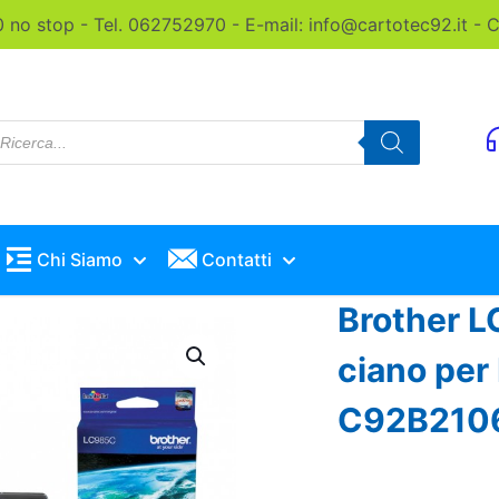
0 no stop - Tel. 062752970 - E-mail: info@cartotec92.it -
roducts
earch
Chi Siamo
Contatti
Brother L
ciano per
C92B210