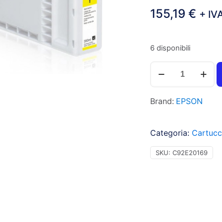
155,19
€
+ IV
6 disponibili
Epson
T6934
XL
Brand:
EPSON
Cartuccia
inchiostro
giallo
Categoria:
Cartucce
per
SURECOLOR
SKU:
C92E20169
T3000
(350ml)
1pz
-
C13T69340N
-