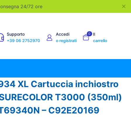
✕
 Consegna 24/72 ore
Supporto
Accedi
0
Il
+39 06 2752970
o registrati
carrello
34 XL Cartuccia inchiostro
er SURECOLOR T3000 (350ml)
3T69340N – C92E20169