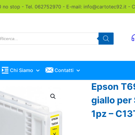
0 no stop - Tel. 062752970 - E-mail: info@cartotec92.it -
roducts
earch
Chi Siamo
Contatti
Epson T69
giallo p
1pz – C1