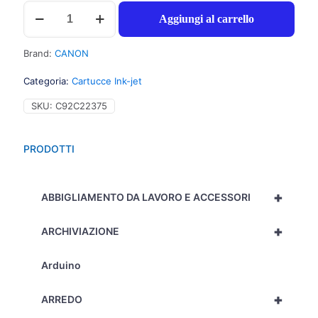
Canon
Aggiungi al carrello
CLI571GYXL
cartuccia
inchiostro
Brand:
CANON
grigio
per
Categoria:
Cartucce Ink-jet
PIXMA
MG
SKU:
C92C22375
7700
(11ml)
1pz
PRODOTTI
-
0335C001
-
+
C92C22375
ABBIGLIAMENTO DA LAVORO E ACCESSORI
quantità
+
ARCHIVIAZIONE
Arduino
+
ARREDO