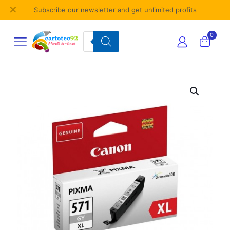
✕
Subscribe our newsletter and get unlimited profits
Products
0
search