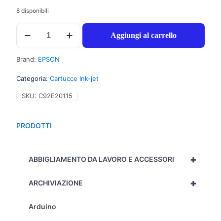
8 disponibili
Epson
Aggiungi al carrello
T3343
Cartuccia
inchiostro
Brand:
EPSON
magenta
per
Categoria:
Cartucce Ink-jet
EXPRESSION
PREMIUM
SKU:
C92E20115
XP
530
(4,5ml)
PRODOTTI
1pz
-
C13T33434012
+
-
ABBIGLIAMENTO DA LAVORO E ACCESSORI
C92E20115
quantità
+
ARCHIVIAZIONE
Arduino