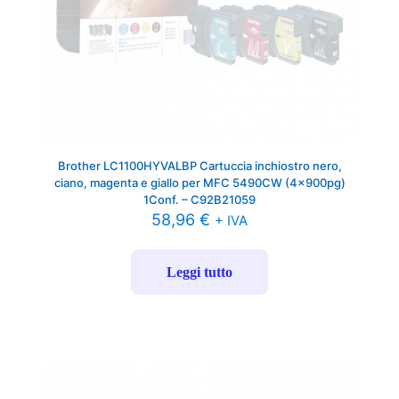
Brother LC1100HYVALBP Cartuccia inchiostro nero,
ciano, magenta e giallo per MFC 5490CW (4x900pg)
1Conf. – C92B21059
58,96
€
+ IVA
Leggi tutto