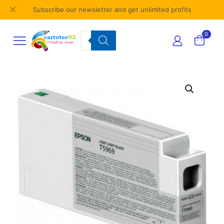
✕
Subscribe our newsletter and get unlimited profits
Products
0
search