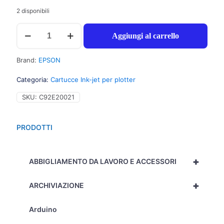
2 disponibili
Epson
Aggiungi al carrello
T5969
Cartuccia
inchiostro
Brand:
EPSON
nero
chiaro
Categoria:
Cartucce Ink-jet per plotter
chiaro
per
SKU:
C92E20021
STYLUS
PRO
7900
PRODOTTI
(350ml)
1pz
-
+
C13T596900
ABBIGLIAMENTO DA LAVORO E ACCESSORI
-
C92E20021
+
ARCHIVIAZIONE
quantità
Arduino