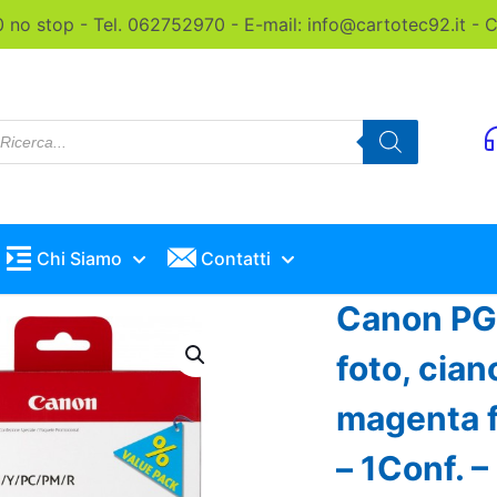
0 no stop - Tel. 062752970 - E-mail: info@cartotec92.it -
roducts
earch
Chi Siamo
Contatti
Canon PGI
foto, cian
magenta f
– 1Conf.