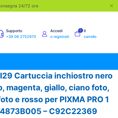
✕
 Consegna 24/72 ore
Supporto
Accedi
0
Il
+39 06 2752970
o registrati
carrello
29 Cartuccia inchiostro nero
o, magenta, giallo, ciano foto,
oto e rosso per PIXMA PRO 1
 – 4873B005 – C92C22369