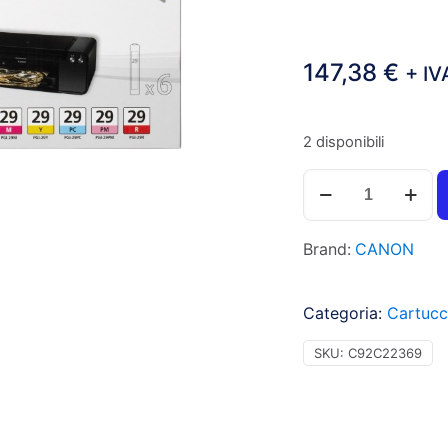
147,38
€
+ IV
2 disponibili
Canon
PGI29
Cartuccia
Brand:
CANON
inchiostro
nero
foto,
Categoria:
Cartucc
ciano,
magenta,
SKU:
C92C22369
giallo,
ciano
foto,
magenta