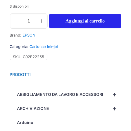
3 disponibili
Epson
Aggiungi al carrello
T1591
XL
Cartuccia
Brand:
EPSON
inchiostro
nero
Categoria:
Cartucce Ink-jet
foto
per
SKU:
C92E22255
STYLUS
PHOTO
R
PRODOTTI
2000
(17ml)
1pz
+
-
ABBIGLIAMENTO DA LAVORO E ACCESSORI
C13T15914010
-
+
ARCHIVIAZIONE
C92E22255
quantità
Arduino