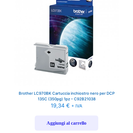
Brother LC970BK Cartuccia inchiostro nero per DCP
135C (350pg) 1pz – C92B21038
19,34
€
+ IVA
Aggiungi al carrello