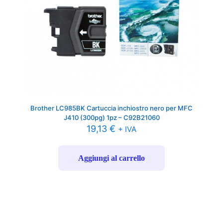
Brother LC985BK Cartuccia inchiostro nero per MFC
J410 (300pg) 1pz – C92B21060
19,13
€
+ IVA
Aggiungi al carrello