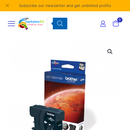
✕
Subscribe our newsletter and get unlimited profits
Products
0
search