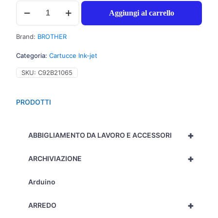
Brother
Aggiungi al carrello
LC1240BK
Cartuccia
inchiostro
Brand:
BROTHER
nero
per
Categoria:
Cartucce Ink-jet
MFC
J6510DW
SKU:
C92B21065
(600pg)
1pz
-
PRODOTTI
C92B21065
quantità
+
ABBIGLIAMENTO DA LAVORO E ACCESSORI
+
ARCHIVIAZIONE
Arduino
+
ARREDO