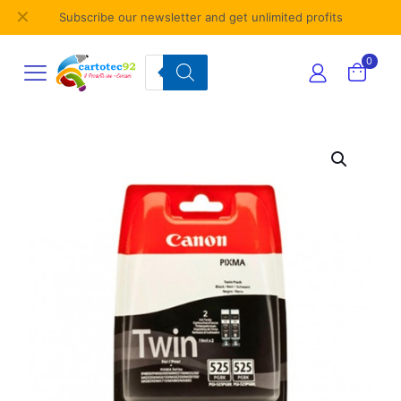
✕
Subscribe our newsletter and get unlimited profits
Products
0
search