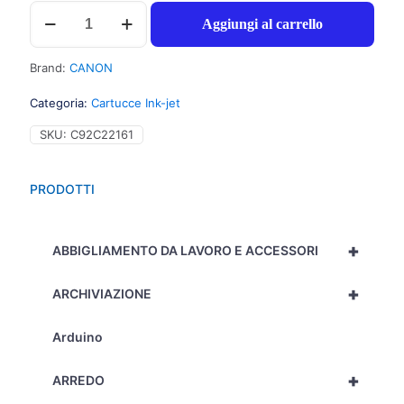
Canon
Aggiungi al carrello
PGI525PGBK
cartuccia
twinpack
Brand:
CANON
inchiostro
nero
Categoria:
Cartucce Ink-jet
per
PIXMA
SKU:
C92C22161
MG
5150
(2x19ml)
PRODOTTI
1Conf.
-
4529B010
+
-
ABBIGLIAMENTO DA LAVORO E ACCESSORI
C92C22161
quantità
+
ARCHIVIAZIONE
Arduino
+
ARREDO