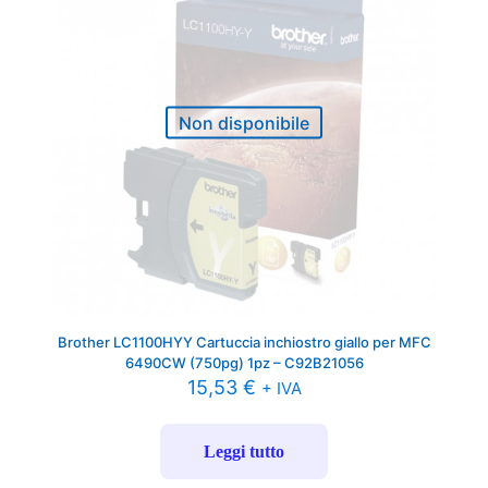
Non disponibile
Brother LC1100HYY Cartuccia inchiostro giallo per MFC
6490CW (750pg) 1pz – C92B21056
15,53
€
+ IVA
Leggi tutto