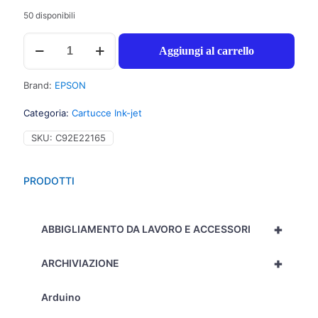
50 disponibili
Epson
Aggiungi al carrello
T1291
Cartuccia
inchiostro
Brand:
EPSON
nero
per
Categoria:
Cartucce Ink-jet
STYLUS
OFFICE
SKU:
C92E22165
BX305F
(11,2ml)
1pz
PRODOTTI
-
C13T12914012
-
+
C92E22165
ABBIGLIAMENTO DA LAVORO E ACCESSORI
quantità
+
ARCHIVIAZIONE
Arduino