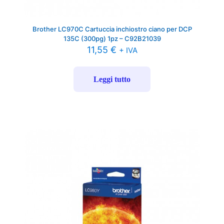
Brother LC970C Cartuccia inchiostro ciano per DCP
135C (300pg) 1pz – C92B21039
11,55
€
+ IVA
Leggi tutto