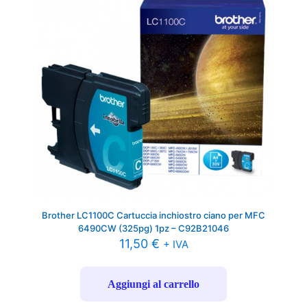
Brother LC1100C Cartuccia inchiostro ciano per MFC
6490CW (325pg) 1pz – C92B21046
11,50
€
+ IVA
Aggiungi al carrello