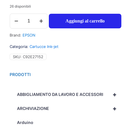
26 disponibili
Epson
Aggiungi al carrello
27
Cartuccia
inchiostro
Brand:
EPSON
XXL
nero
Categoria:
Cartucce Ink-jet
per
WORKFORCE
SKU:
C92E27152
WF
3620DWF
(34,1ml)
PRODOTTI
1pz
-
C13T27914012
+
-
ABBIGLIAMENTO DA LAVORO E ACCESSORI
C92E27152
quantità
+
ARCHIVIAZIONE
Arduino