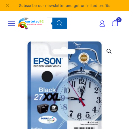
✕
Subscribe our newsletter and get unlimited profits
Products
0
search