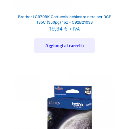
Brother LC970BK Cartuccia inchiostro nero per DCP
135C (350pg) 1pz – C92B21038
19,34
€
+ IVA
Aggiungi al carrello