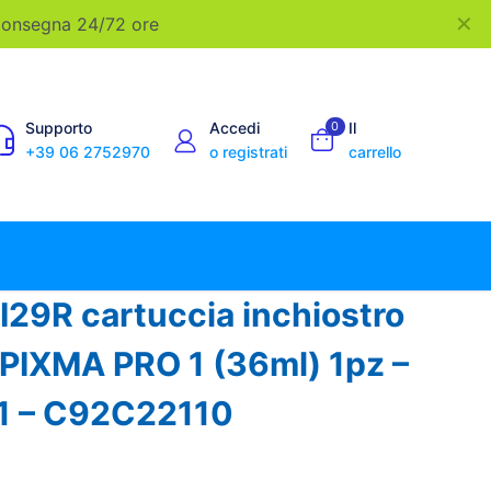
✕
 Consegna 24/72 ore
Supporto
Accedi
0
Il
+39 06 2752970
o registrati
carrello
29R cartuccia inchiostro
 PIXMA PRO 1 (36ml) 1pz –
 – C92C22110