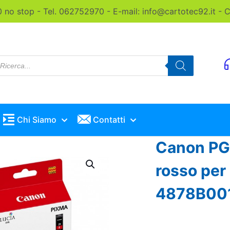
0 no stop - Tel. 062752970 - E-mail: info@cartotec92.it -
roducts
earch
Chi Siamo
Contatti
Canon PGI
rosso per
4878B001