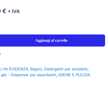
Il
0
€
+ IVA
zo
prezzo
nale
attuale
è:
 €.
25,90 €.
Aggiungi al carrello
A
LI IN EVIDENZA
,
Bagno
,
Detergenti per ambienti
,
 gel - Dispenser per assorbenti
,
IGIENE E PULIZIA