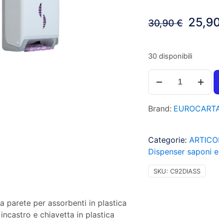
Il
25,9
30,90
€
prez
origi
30 disponibili
era:
Dispenser
30,90
per
assorbenti
Brand:
EUROCART
in
plastica
da
Categorie:
ARTICO
parete
Dispenser saponi e
quantità
SKU:
C92DIASS
a parete per assorbenti in plastica
incastro e chiavetta in plastica