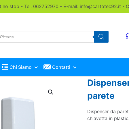
0 no stop - Tel. 062752970 - E-mail: info@cartotec92.it -
roducts
earch
Chi Siamo
Contatti
Dispenser
parete
Dispenser da parete
chiavetta in plast