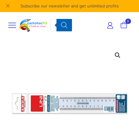
✕
Subscribe our newsletter and get unlimited profits
Products
0
search