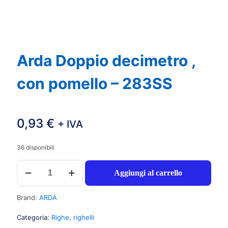
Arda Doppio decimetro ,
con pomello – 283SS
0,93
€
+ IVA
36 disponibili
Arda
Aggiungi al carrello
Doppio
decimetro
,
Brand:
ARDA
con
pomello
Categoria:
Righe, righelli
-