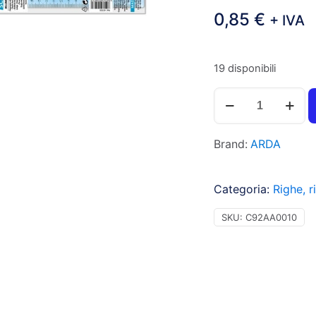
0,85
€
+ IVA
19 disponibili
Arda
Doppio
decimetro
Brand:
ARDA
TECNOSCHOOL,
con
impugnatura
Categoria:
Righe, ri
corta
-
SKU:
C92AA0010
403SS
quantità