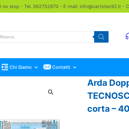
0 no stop - Tel. 062752970 - E-mail: info@cartotec92.it -
roducts
earch
Chi Siamo
Contatti
Arda Dopp
TECNOSCH
corta – 4