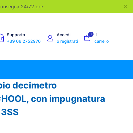
✕
 Consegna 24/72 ore
Supporto
Accedi
0
Il
+39 06 2752970
o registrati
carrello
io decimetro
OOL, con impugnatura
03SS